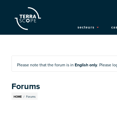
Main
secteurs
cas
navigatio
Please note that the forum is in
English only
. Please l
Forums
Breadcrumb
HOME
Forums