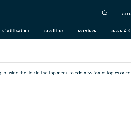
T
assi
 d'utilisation
satellites
services
actus & 
n
og in using the link in the top menu to add new forum topics or 