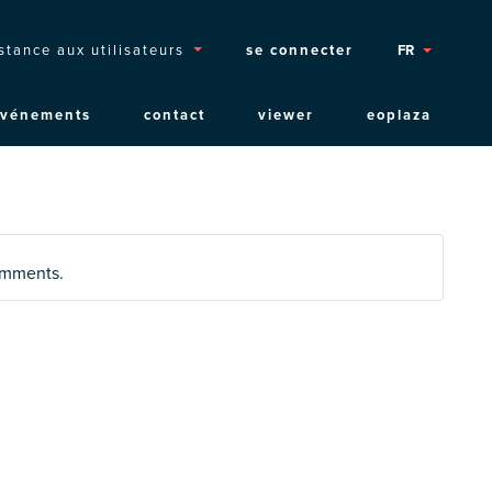
opmenu
stance aux utilisateurs
se connecter
FR
événements
contact
viewer
eoplaza
comments.