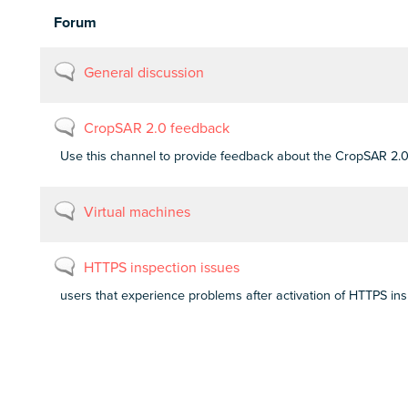
Forum
No
General discussion
new
posts
No
CropSAR 2.0 feedback
new
Use this channel to provide feedback about the CropSAR 2.
posts
No
Virtual machines
new
posts
No
HTTPS inspection issues
new
users that experience problems after activation of HTTPS ins
posts