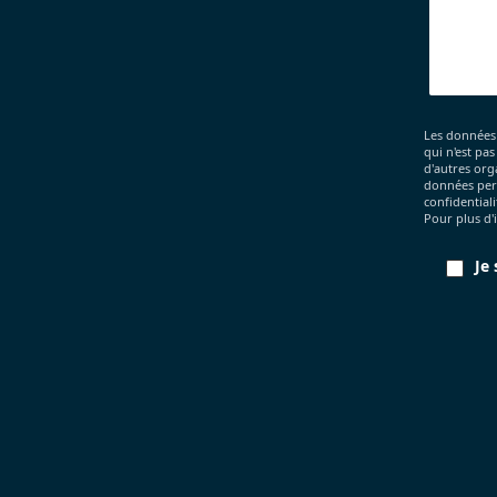
Les données
qui n'est pa
d'autres org
données pers
confidential
Pour plus d'
Je