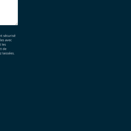
t sécurisé
ées avec
 les
ct de
 laissées.