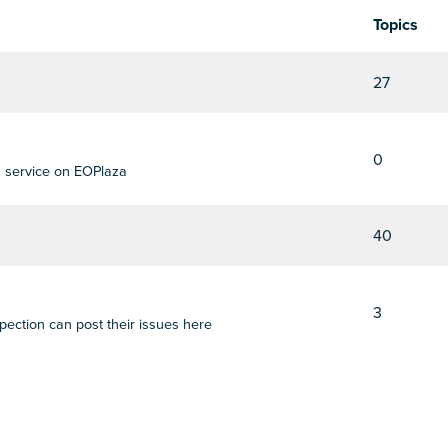
Topics
27
0
0 service on EOPlaza
40
3
pection can post their issues here