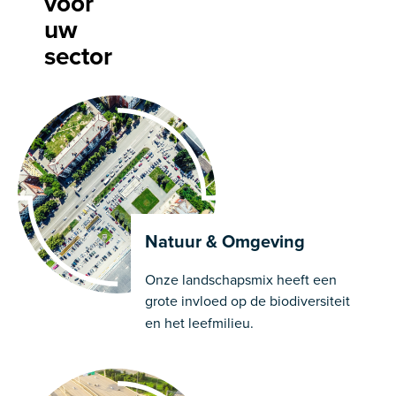
voor
uw
sector
Natuur & Omgeving
Onze landschapsmix heeft een
grote invloed
op de biodiversiteit
en het leefmilieu.