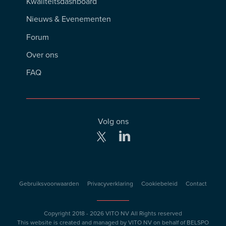
Footer
Kwaliteitsdashboard
Menu
Nieuws & Evenementen
Forum
Over ons
FAQ
Volg ons
Secteurs
Gebruiksvoorwaarden
Privacyverklaring
Cookiebeleid
Contact
Copyright 2018 - 2026
VITO NV
All Rights reserved
This website is created and managed by
VITO NV
on behalf of
BELSPO