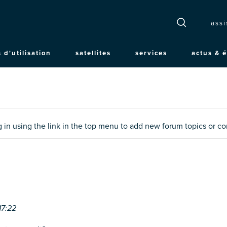
T
assi
 d'utilisation
satellites
services
actus & 
n
og in using the link in the top menu to add new forum topics or 
17:22