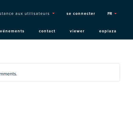
opmenu
stance aux utilisateurs
se connecter
FR
événements
contact
viewer
eoplaza
comments.