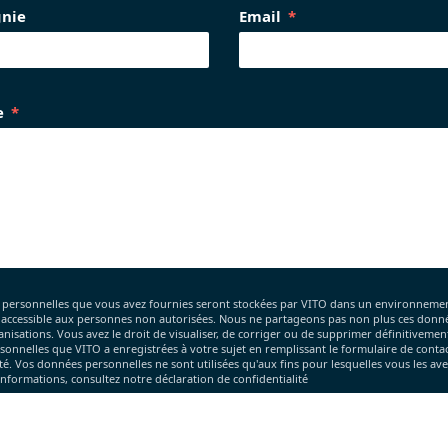
nie
Email
e
 personnelles que vous avez fournies seront stockées par VITO dans un environnemen
s accessible aux personnes non autorisées. Nous ne partageons pas non plus ces donn
anisations. Vous avez le droit de visualiser, de corriger ou de supprimer définitivement
onnelles que VITO a enregistrées à votre sujet en remplissant le formulaire de conta
ité. Vos données personnelles ne sont utilisées qu'aux fins pour lesquelles vous les avez
informations, consultez notre déclaration de confidentialité
 souhaite m'inscrire à la newsletter Terrascope