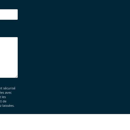
t sécurisé
ées avec
 les
ct de
 laissées.