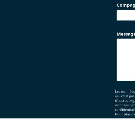
Compag
Messag
Les données
qui n'est pa
d'autres org
données pers
confidential
Pour plus d'
Je