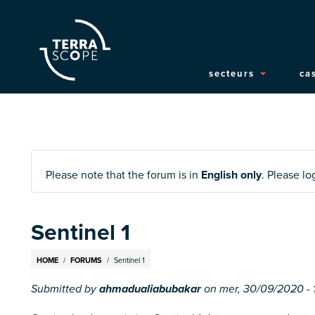
Main
secteurs
cas
navigatio
Please note that the forum is in
English only
. Please l
Sentinel 1
Breadcrumb
HOME
FORUMS
Sentinel 1
Submitted by
ahmadualiabubakar
on
mer, 30/09/2020 - 