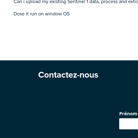
Can i upload my existing Sentinel 1 data, process and extr
Dose it run on window OS
Contactez-nous
Prénom