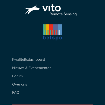
Footer
Kwaliteitsdashboard
Menu
Nieuws & Evenementen
Forum
Over ons
FAQ