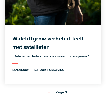
WatchITgrow verbetert teelt
met satellieten
"Betere verderling van gewassen in omgeving"
LANDBOUW
NATUUR & OMGEVING
Pagination
Previous
‹‹
Page 2
page