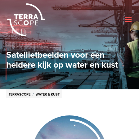
Me
Satellietbeelden voor een
heldere kijk op water en kust
Breadcrumb
TERRASCOPE
WATER & KUST