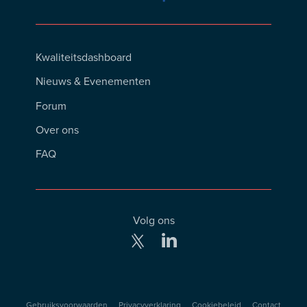
Footer
Kwaliteitsdashboard
Menu
Nieuws & Evenementen
Forum
Over ons
FAQ
Volg ons
Gebruiksvoorwaarden
Privacyverklaring
Cookiebeleid
Contact