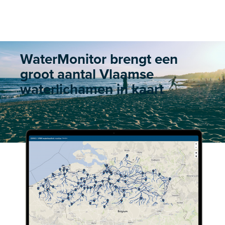
WaterMonitor brengt een
groot aantal Vlaamse
waterlichamen in kaart