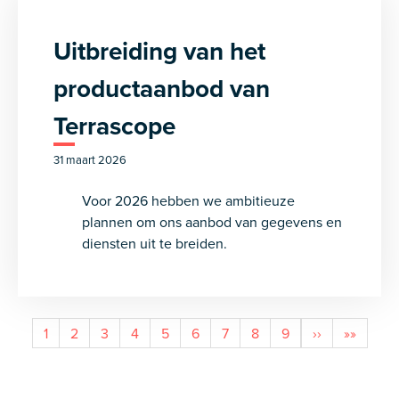
Uitbreiding van het
productaanbod van
Terrascope
31 maart 2026
Voor 2026 hebben we ambitieuze
plannen om ons aanbod van gegevens en
diensten uit te breiden.
Pagination
Current
1
Pagina
2
Pagina
3
Pagina
4
Pagina
5
Pagina
6
Pagina
7
Pagina
8
Pagina
9
Next
››
Last
»»
page
page
page