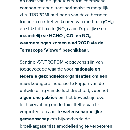
op basis van de gedetecteerde chemische
componentenen transportanalyses mogelijk
zijn. TROPOMI metingen van deze branden
toonden ook het vrijkomen van methaan (CH
)
4
en stikstofdioxide (NO
) aan. Dagelijkse en
2
maandelijkse HCHO-, CO- en NO
-
2
waarnemingen komen eind 2020 via de
Terrascope ‘Viewer’ beschikbaar.
Sentinel-5P/TROPOMI-gegevens zijn van
toegevoegde waarde voor
nationale en
federale gezondheidsorganisaties
om een
nauwkeurigere indicatie te krijgen van de
ontwikkeling van de luchtkwaliteit, voor het
algemene publiek
om het bewustzijn over
luchtvervuiling en de toxiciteit ervan te
vergroten, en aan de
wetenschappelijke
gemeenschap
om bijvoorbeeld de
broeikasgasemissiemodellering te verbeteren.