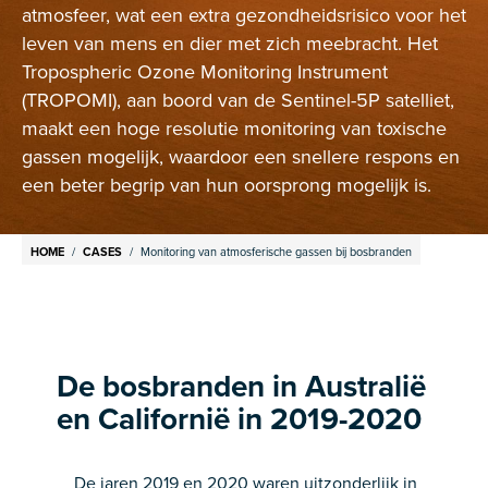
atmosfeer, wat een extra gezondheidsrisico voor het
leven van mens en dier met zich meebracht. Het
Tropospheric Ozone Monitoring Instrument
(TROPOMI), aan boord van de Sentinel-5P satelliet,
maakt een hoge resolutie monitoring van toxische
gassen mogelijk, waardoor een snellere respons en
een beter begrip van hun oorsprong mogelijk is.
Breadcrumb
HOME
CASES
Monitoring van atmosferische gassen bij bosbranden
De bosbranden in Australië
en Californië in 2019-2020
De jaren 2019 en 2020 waren uitzonderlijk in