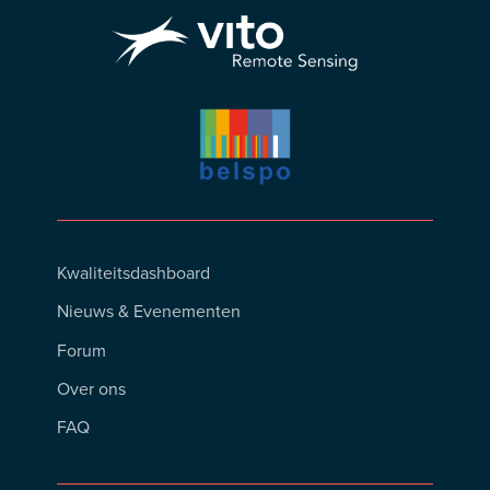
Footer
Kwaliteitsdashboard
Menu
Nieuws & Evenementen
Forum
Over ons
FAQ