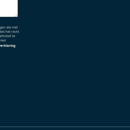
en die niet
ebt het recht
finitief te
nkel
verklaring
.