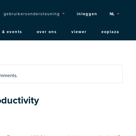
Topmenu
gebruikersondersteuning
inloggen
NL
 & events
over ons
viewer
eoplaza
comments.
ductivity