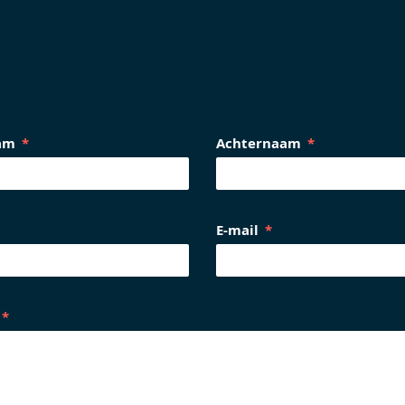
am
Achternaam
E-mail