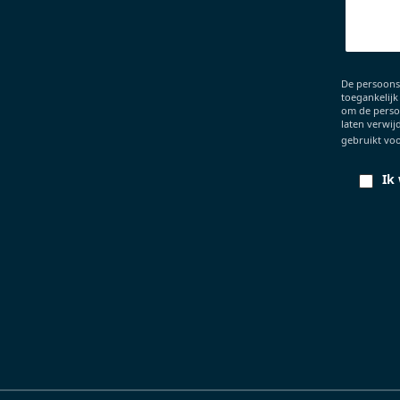
De persoons
toegankelijk
om de persoo
laten verwij
gebruikt voo
Ik