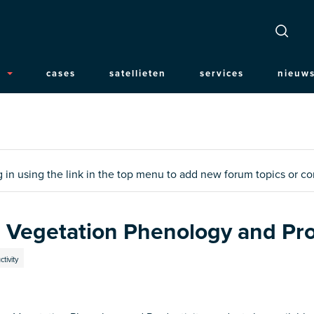
n
n
cases
satellieten
services
nieuws
gation
og in using the link in the top menu to add new forum topics or 
 Vegetation Phenology and Pro
tivity