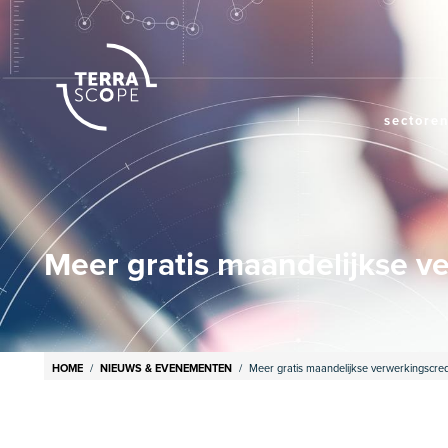
Mai
sectore
navi
Meer gratis maandelijkse v
Breadcrumb
HOME
NIEUWS & EVENEMENTEN
Meer gratis maandelijkse verwerkingscred