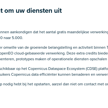
t om uw diensten uit
unnen aankondigen dat het aantal gratis maandelijkse verwerking
0 naar 5.000.
 omwille van de groeiende belangstelling en activiteit binnen T
openEO cloud-gebaseerde verwerking. Deze extra credits bieden 
imenteren, prototypes maken of operationele diensten opschalen
eschikbaar op het Copernicus Dataspace Ecosystem (CDSE) platf
ruikers Copernicus data efficiënter kunnen benaderen en verwer
lp nodig hebt bij het opstarten, aarzel dan niet om contact met