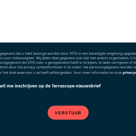
gegevens die u hebt bezorgd worden door VITO in een beveiligde omgeving opgeslag
 is voor onbevoegden. Wij delen deze gegevens ook niet met andere organisaties. U h
nsgegevens die VITO over u geregistreerd heeft in te kijken, te laten corrigeren of de
deren door het privacy contactformulier in te vullen. Uw persoonsgegevens worden e
r het doel waarvoor u ze heeft achtergelaten. Voor meer informatie zie onze
privacy
 wil me inschrijven op de Terrascope-nieuwsbrief
VERSTUUR