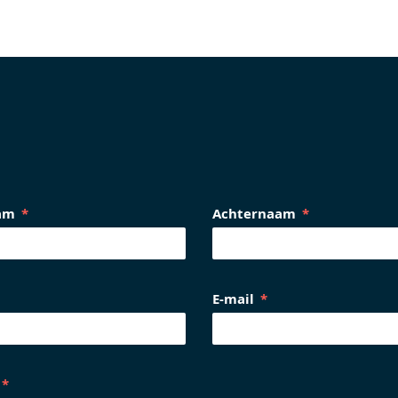
am
Achternaam
E-mail