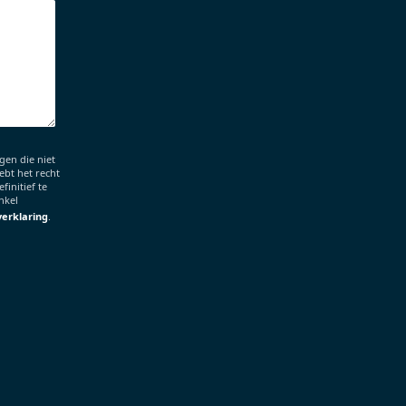
en die niet
ebt het recht
finitief te
nkel
verklaring
.