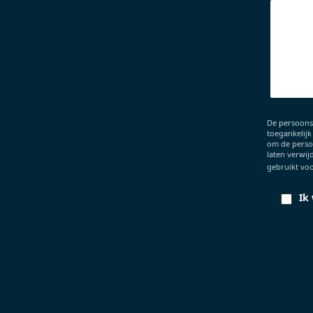
De persoons
toegankelijk
om de persoo
laten verwij
gebruikt voo
Ik