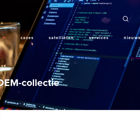
n
n
cases
satellieten
services
nieuws
gation
DEM-collectie