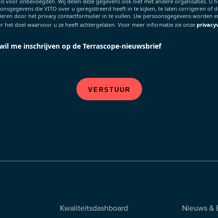
 is voor onbevoegden. Wij delen deze gegevens ook niet met andere organisaties. U h
nsgegevens die VITO over u geregistreerd heeft in te kijken, te laten corrigeren of de
deren door het privacy contactformulier in te vullen. Uw persoonsgegevens worden e
r het doel waarvoor u ze heeft achtergelaten. Voor meer informatie zie onze
privacy
 wil me inschrijven op de Terrascope-nieuwsbrief
VERSTUUR
Footer
Kwaliteitsdashboard
Nieuws &