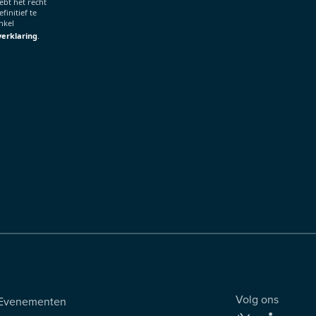
ebt het recht
finitief te
nkel
verklaring
.
Volg ons
 Evenementen