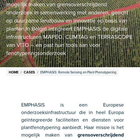
mogelijk maken van grensoverschrijdend
onderzoek in samenwerking met anderen, gericht
op duurzame landbouw en innovatie op basis van
planten.In België integreert EMPHASIS de digitale
infrastructuren MAPEO, CLIMTAG en TERRASCOPE
van VITO – en past hun tools aan voor
fenotyperingsonderzoek
Breadcrumb
HOME
CASES
EMPHASIS: Remote Sensing en Plant Phenotypering
EMPHASIS is een Europese
onderzoeksinfrastructuur die in heel Europa
geïntegreerde faciliteiten en diensten voor
plantfenotypering aanbiedt. Haar missie is het
mogelijk maken van
grensoverschrijdend