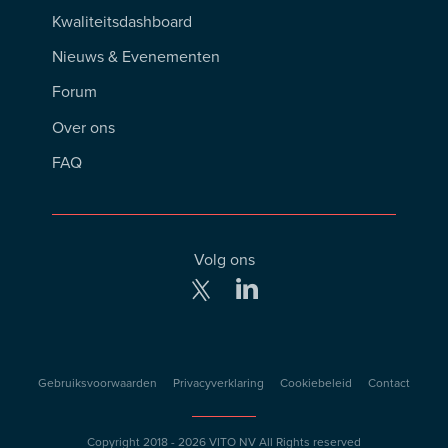
Footer
Kwaliteitsdashboard
Menu
Nieuws & Evenementen
Forum
Over ons
FAQ
Volg ons
Footer
Gebruiksvoorwaarden
Privacyverklaring
Cookiebeleid
Contact
Copyright 2018 - 2026
VITO NV
All Rights reserved