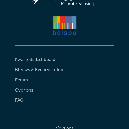
Footer
Kwaliteitsdashboard
Menu
Nieuws & Evenementen
Forum
Over ons
FAQ
Volg ons