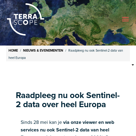
Me
Breadcrumb
HOME
NIEUWS & EVENEMENTEN
Raadpleeg nu ook Sentinel-2 data van
Raadpleeg nu ook Sentinel-2 data
heel Europa
van heel Europa
Raadpleeg nu ook Sentinel-
2 data over heel Europa
Sinds 28 mei kan je
via onze viewer en web
services nu ook Sentinel-2 data van heel