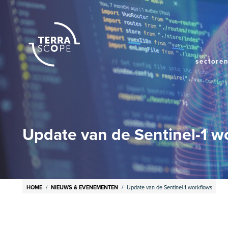
Mai
sectore
navi
Update van de Sentinel-1 w
Breadcrumb
HOME
NIEUWS & EVENEMENTEN
Update van de Sentinel-1 workflows