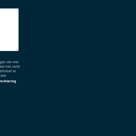
en die niet
ebt het recht
finitief te
nkel
verklaring
.