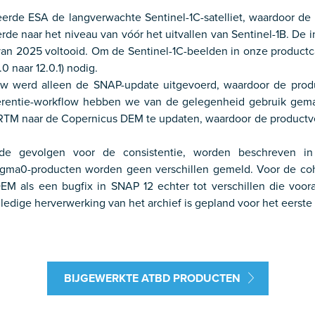
rde ESA de langverwachte Sentinel-1C-satelliet, waardoor de 
rde naar het niveau van vóór het uitvallen van Sentinel-1B. De i
van 2025 voltooid. Om de Sentinel-1C-beelden in onze productc
0 naar 12.0.1) nodig.
w werd alleen de SNAP-update uitgevoerd, waardoor de prod
herentie-workflow hebben we van de gelegenheid gebruik ge
SRTM naar de Copernicus DEM te updaten, waardoor de productv
ef de gevolgen voor de consistentie, worden beschreven 
sigma0-producten worden geen verschillen gemeld. Voor de co
M als een bugfix in SNAP 12 echter tot verschillen die voora
lledige herverwerking van het archief is gepland voor het eerste
BIJGEWERKTE ATBD PRODUCTEN