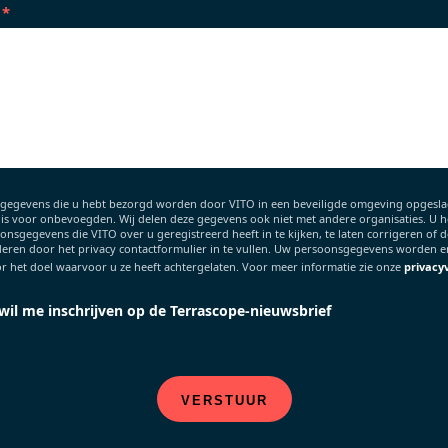
gegevens die u hebt bezorgd worden door VITO in een beveiligde omgeving opgeslag
 is voor onbevoegden. Wij delen deze gegevens ook niet met andere organisaties. U h
nsgegevens die VITO over u geregistreerd heeft in te kijken, te laten corrigeren of de
deren door het privacy contactformulier in te vullen. Uw persoonsgegevens worden e
r het doel waarvoor u ze heeft achtergelaten. Voor meer informatie zie onze
privacy
 wil me inschrijven op de Terrascope-nieuwsbrief
VERSTUUR