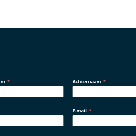
am
Achternaam
E-mail